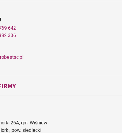
N
769 642
382 336
robestsc.pl
FIRMY
iorki 26A, gm. Wiśniew
iorki, pow. siedlecki