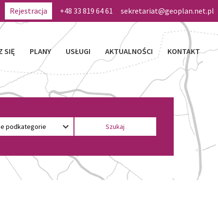
Rejestracja
+48 33 819 64 61
sekretariat@geoplan.net.pl
Z SIĘ
PLANY
USŁUGI
AKTUALNOŚCI
KONTAKT