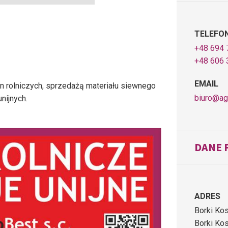
TELEFO
+48 694 
+48 606 
EMAIL
 rolniczych, sprzedażą materiału siewnego
biuro@ag
nijnych.
DANE 
ADRES
Borki Kos
Borki Kos