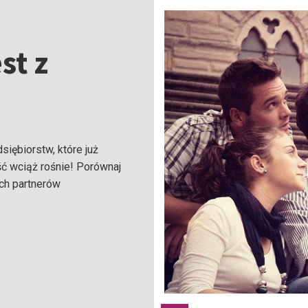
st z
iębiorstw, które już
ść wciąż rośnie! Porównaj
ych partnerów