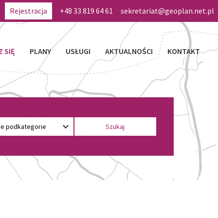
Rejestracja
+48 33 819 64 61
sekretariat@geoplan.net.pl
Z SIĘ
PLANY
USŁUGI
AKTUALNOŚCI
KONTAKT