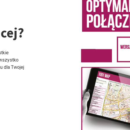
cej?
stkie
 wszystko
u dla Twojej