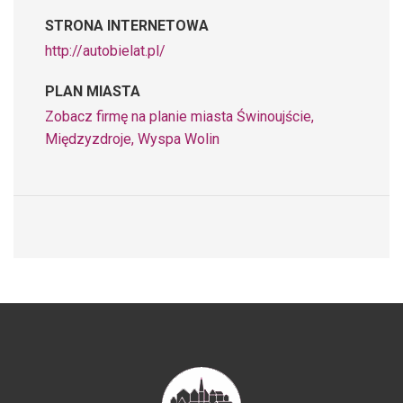
STRONA INTERNETOWA
http://autobielat.pl/
PLAN MIASTA
Zobacz firmę na planie miasta Świnoujście,
Międzyzdroje, Wyspa Wolin