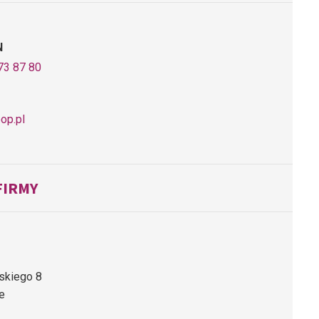
N
73 87 80
op.pl
FIRMY
dskiego 8
e