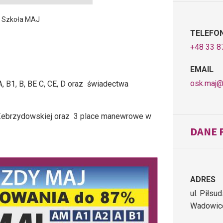
 Szkoła MAJ
TELEFO
+48 33 8
EMAIL
osk.maj@
, B1, B, BE C, CE, D oraz świadectwa
 Zebrzydowskiej oraz 3 place manewrowe w
DANE 
ADRES
ul. Piłsu
Wadowic