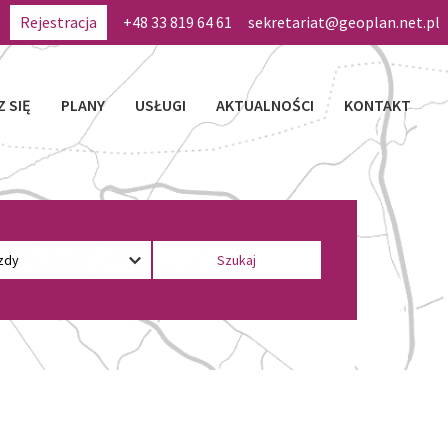
Rejestracja
+48 33 819 64 61
sekretariat@geoplan.net.pl
Z SIĘ
PLANY
USŁUGI
AKTUALNOŚCI
KONTAKT