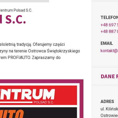
entrum Polsad S.C.
 S.C.
TELEFO
+48 697 5
+48 887 0
EMAIL
loletnią tradycją. Oferujemy części
kontakt@
ny na terenie Ostrowca Świętokrzyskiego
tnerem PROFIAUTO. Zapraszamy do
DANE 
ADRES
ul. Kiliń
Ostrowie