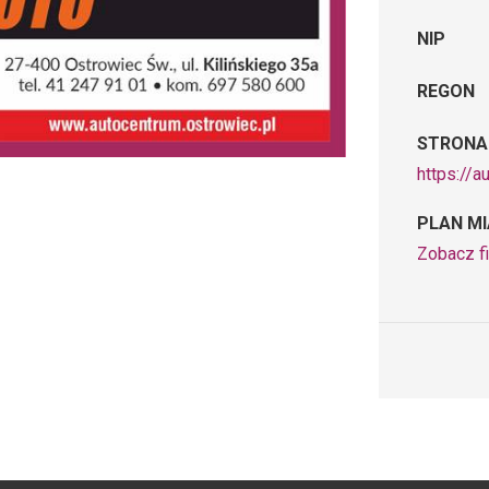
NIP
REGON
STRONA
https://a
PLAN M
Zobacz f