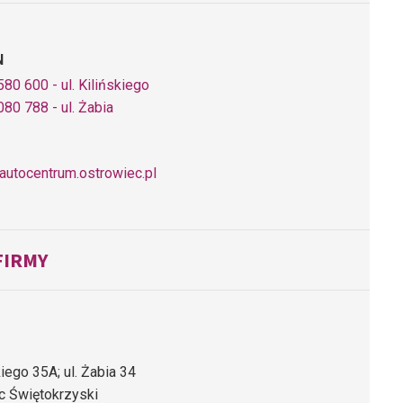
N
80 600 - ul. Kilińskiego
80 788 - ul. Żabia
autocentrum.ostrowiec.pl
FIRMY
skiego 35A; ul. Żabia 34
c Świętokrzyski