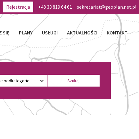
Rejestracja
+48 33 819 64 61
sekretariat@geoplan.net.pl
Z SIĘ
PLANY
USŁUGI
AKTUALNOŚCI
KONTAKT