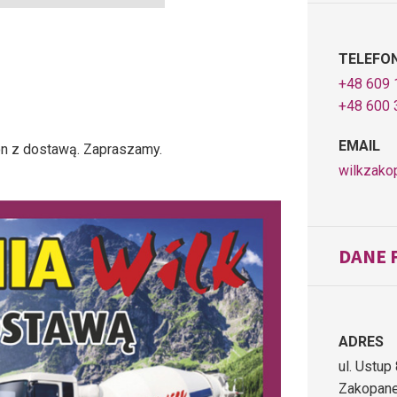
TELEFO
+48 609 
+48 600 
EMAIL
on z dostawą. Zapraszamy.
wilkzako
DANE 
ADRES
ul. Ustup
Zakopan