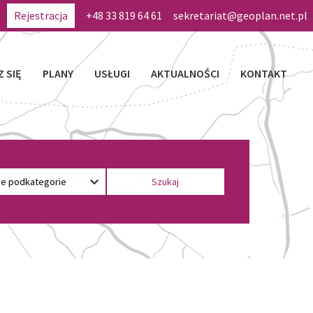
Rejestracja
+48 33 819 64 61
sekretariat@geoplan.net.pl
Z SIĘ
PLANY
USŁUGI
AKTUALNOŚCI
KONTAKT