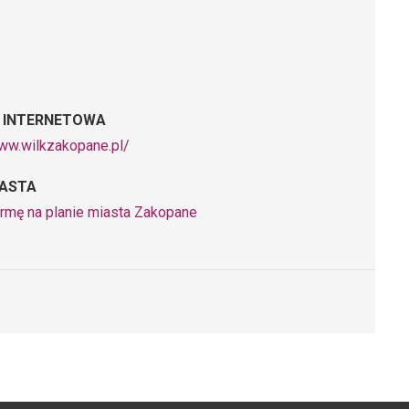
 INTERNETOWA
www.wilkzakopane.pl/
IASTA
irmę na planie miasta Zakopane