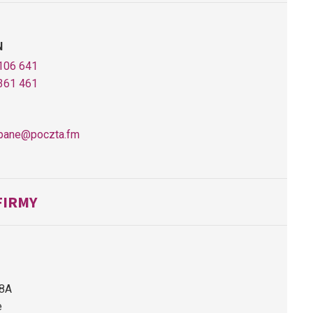
N
106 641
361 461
pane@poczta.fm
FIRMY
 8A
e