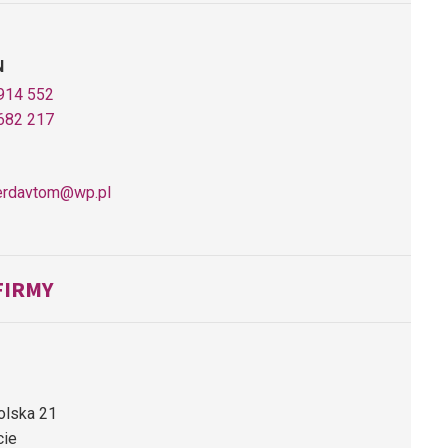
N
914 552
682 217
erdavtom@wp.pl
FIRMY
olska 21
cie