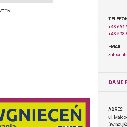
VTOM
TELEFO
+48 661 
+48 508 
EMAIL
autocent
DANE 
ADRES
ul. Małop
Świnoujś