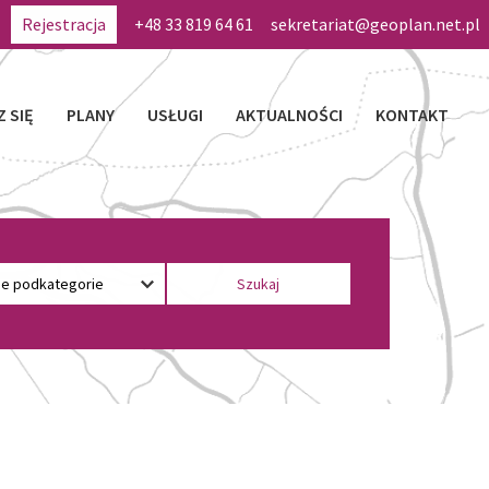
Rejestracja
+48 33 819 64 61
sekretariat@geoplan.net.pl
Z SIĘ
PLANY
USŁUGI
AKTUALNOŚCI
KONTAKT