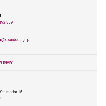
N
492 859
a@lexanddesign.pl
FIRMY
 Stalmacha 15
ce