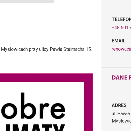
TELEFO
+48 501 
EMAIL
renowacj
w Mysłowicach przy ulicy Pawła Stalmacha 15.
DANE 
ADRES
ul. Pawła
Mysłowi