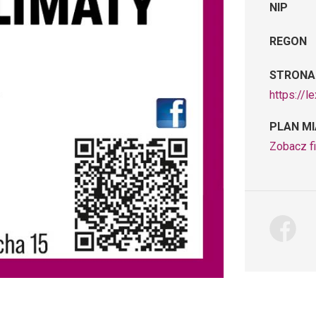
NIP
REGON
STRONA
https://l
PLAN M
Zobacz f