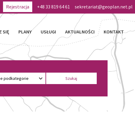
Rejestracja
+48 33 819 64 61
sekretariat@geoplan.net.pl
Z SIĘ
PLANY
USŁUGI
AKTUALNOŚCI
KONTAKT