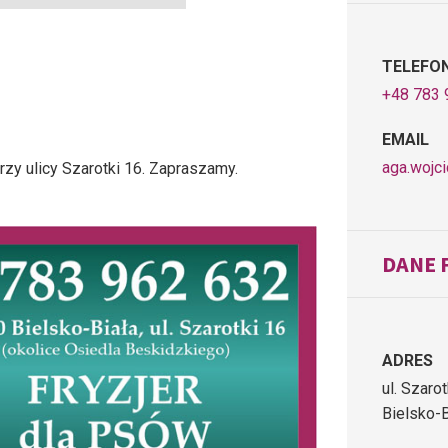
TELEFO
+48 783 
EMAIL
aga.wojc
rzy ulicy Szarotki 16. Zapraszamy.
DANE 
ADRES
ul. Szaro
Bielsko-B