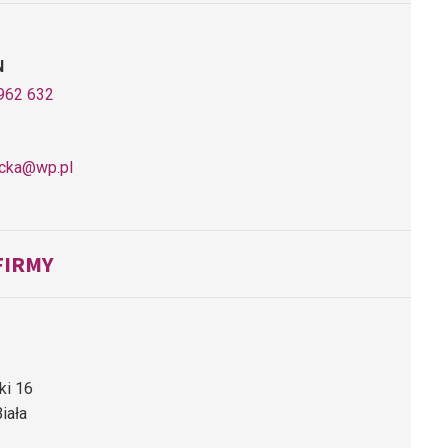
N
962 632
icka@wp.pl
FIRMY
tki 16
iała