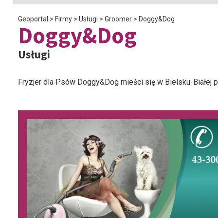
Geoportal
>
Firmy
>
Usługi
>
Groomer
>
Doggy&Dog
Doggy&Dog
Usługi
Fryzjer dla Psów Doggy&Dog mieści się w Bielsku-Białej p