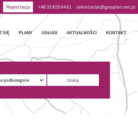
Rejestracja
+48 33 819 64 61
sekretariat@geoplan.net.pl
Z SIĘ
PLANY
USŁUGI
AKTUALNOŚCI
KONTAKT