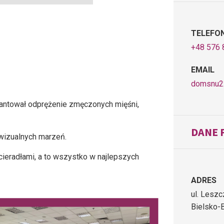
TELEFO
+48 576 
EMAIL
domsnu2
antował odprężenie zmęczonych mięśni,
DANE 
wizualnych marzeń.
cieradłami, a to wszystko w najlepszych
ADRES
ul. Leszc
Bielsko-B