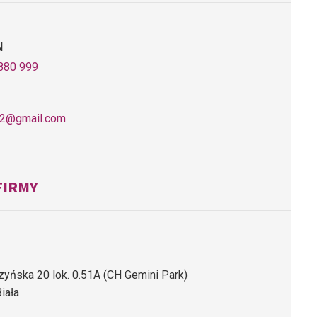
N
880 999
2@gmail.com
FIRMY
zyńska 20 lok. 0.51A (CH Gemini Park)
iała