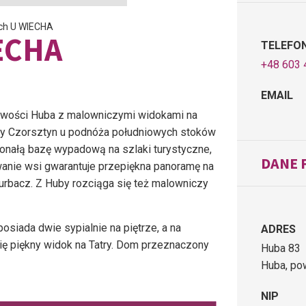
ch U WIECHA
ECHA
TELEFO
+48 603 
EMAIL
owości Huba z malowniczymi widokami na
miny Czorsztyn u podnóża południowych stoków
onałą bazę wypadową na szlaki turystyczne,
DANE 
anie wsi gwarantuje przepiękna panoramę na
 Turbacz. Z Huby rozciąga się też malowniczy
iada dwie sypialnie na piętrze, a na
ADRES
 się piękny widok na Tatry. Dom przeznaczony
Huba 83
Huba, po
NIP