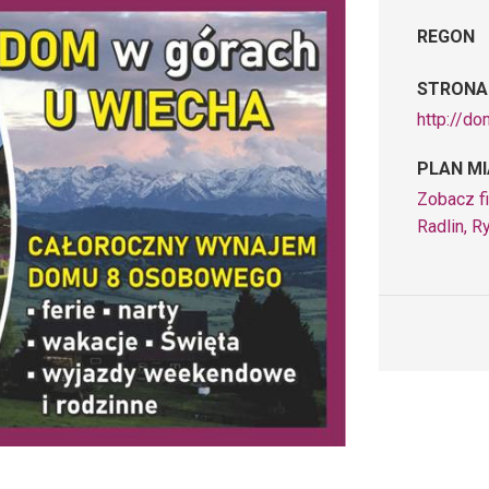
REGON
STRONA
http://d
PLAN M
Zobacz f
Radlin, R