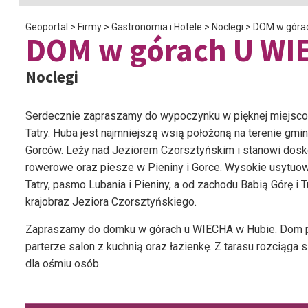
Geoportal
>
Firmy
>
Gastronomia i Hotele
>
Noclegi
>
DOM w góra
DOM w górach U WI
Noclegi
Serdecznie zapraszamy do wypoczynku w pięknej miejsc
Tatry. Huba jest najmniejszą wsią położoną na terenie g
Gorców. Leży nad Jeziorem Czorsztyńskim i stanowi dosk
rowerowe oraz piesze w Pieniny i Gorce. Wysokie usytuow
Tatry, pasmo Lubania i Pieniny, a od zachodu Babią Górę i
krajobraz Jeziora Czorsztyńskiego.
Zapraszamy do domku w górach u WIECHA w Hubie. Dom pos
parterze salon z kuchnią oraz łazienkę. Z tarasu rozciąga
dla ośmiu osób.