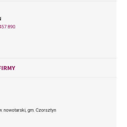
N
457 890
FIRMY
w. nowotarski, gm. Czorsztyn