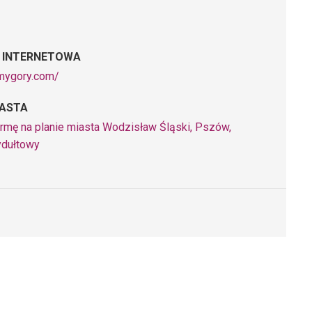
 INTERNETOWA
omygory.com/
IASTA
irmę na planie miasta Wodzisław Śląski, Pszów,
ydułtowy