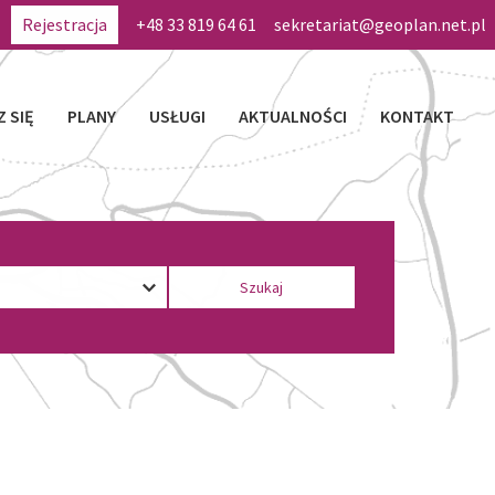
Rejestracja
+48 33 819 64 61
sekretariat@geoplan.net.pl
Z SIĘ
PLANY
USŁUGI
AKTUALNOŚCI
KONTAKT