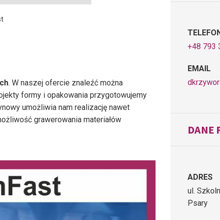
t
TELEFO
+48 793 
EMAIL
dkrzywor
ch
. W naszej ofercie znaleźć można
rojekty formy i opakowania przygotowujemy
ynowy umożliwia nam realizację nawet
 możliwość grawerowania materiałów
DANE 
ADRES
ul. Szkol
Psary