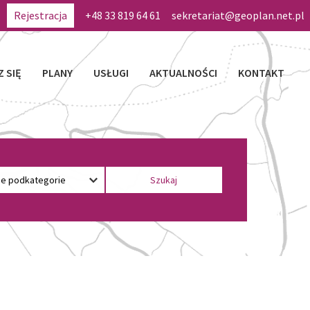
Rejestracja
+48 33 819 64 61
sekretariat@geoplan.net.pl
Z SIĘ
PLANY
USŁUGI
AKTUALNOŚCI
KONTAKT