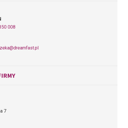
N
350 008
zeka@dreamfast.pl
FIRMY
na 7