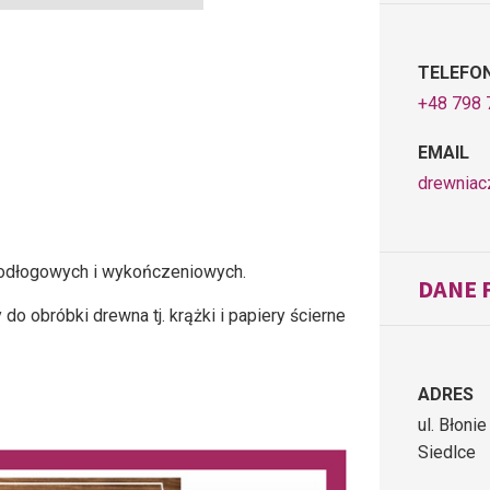
TELEFO
+48 798 
EMAIL
drewniac
podłogowych i wykończeniowych.
DANE 
 obróbki drewna tj. krążki i papiery ścierne
ADRES
ul. Błoni
Siedlce