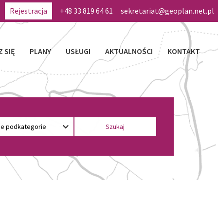
Rejestracja
+48 33 819 64 61
sekretariat@geoplan.net.pl
Z SIĘ
PLANY
USŁUGI
AKTUALNOŚCI
KONTAKT