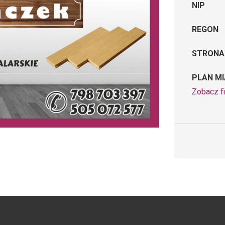
NIP
REGON
STRONA
PLAN M
Zobacz fi