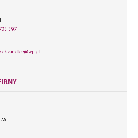
N
703 397
zek.siedlce@wp.pl
FIRMY
e 7A