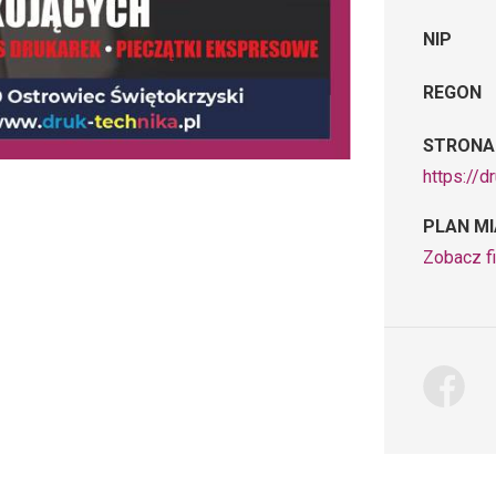
NIP
REGON
STRONA
https://d
PLAN M
Zobacz f