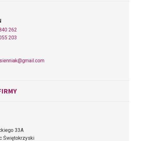
N
840 262
055 203
.sienniak@gmail.com
FIRMY
ackiego 33A
c Świętokrzyski