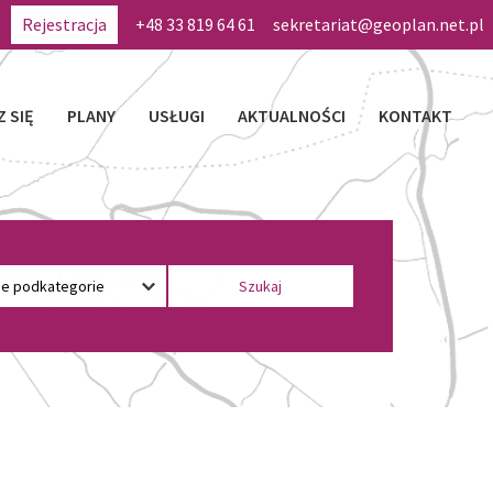
Rejestracja
+48 33 819 64 61
sekretariat@geoplan.net.pl
Z SIĘ
PLANY
USŁUGI
AKTUALNOŚCI
KONTAKT