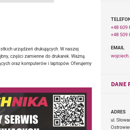
TELEFO
+48 609 
+48 509 
EMAIL
tkich urządzeń drukujących. W naszej
wojciech
 bębny, części zamienne do drukarek. Ważną
jących oraz komputerów i laptopów. Oferujemy
DANE 
ADRES
ul. Słow
Ostrowie