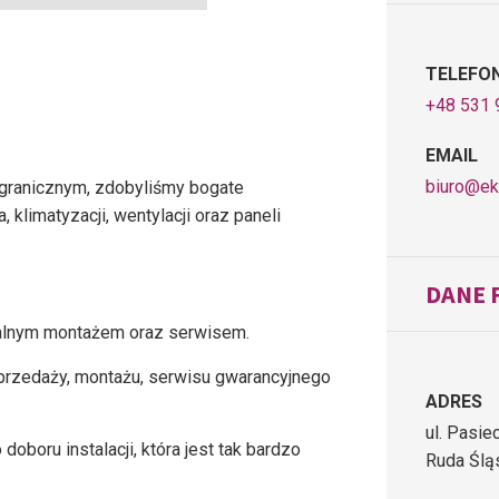
TELEFO
+48 531 
EMAIL
biuro@ek
zagranicznym, zdobyliśmy bogate
klimatyzacji, wentylacji oraz paneli
DANE 
nalnym montażem oraz serwisem.
sprzedaży, montażu, serwisu gwarancyjnego
ADRES
ul. Pasie
oboru instalacji, która jest tak bardzo
Ruda Ślą