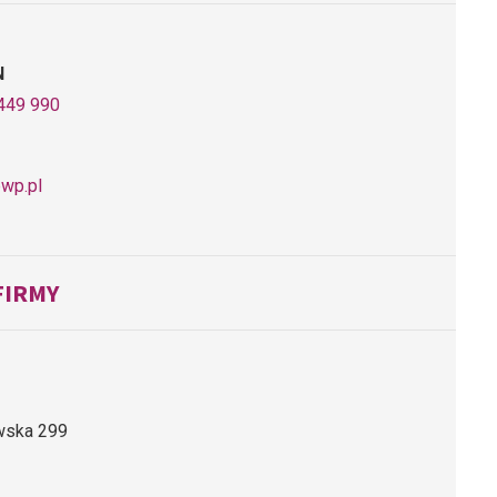
N
449 990
wp.pl
FIRMY
owska 299