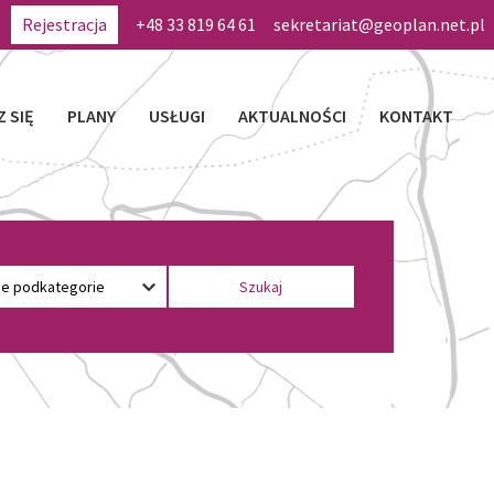
Rejestracja
+48 33 819 64 61
sekretariat@geoplan.net.pl
Z SIĘ
PLANY
USŁUGI
AKTUALNOŚCI
KONTAKT