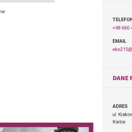
mar
TELEFO
+48 660 
EMAIL
eko215@
DANE 
ADRES
ul. Krak
Kielce