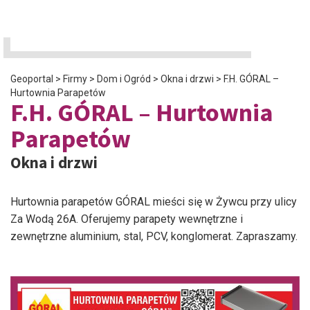
Geoportal
>
Firmy
>
Dom i Ogród
>
Okna i drzwi
>
F.H. GÓRAL –
Hurtownia Parapetów
F.H. GÓRAL – Hurtownia
Parapetów
Okna i drzwi
Hurtownia parapetów GÓRAL mieści się w Żywcu przy ulicy
Za Wodą 26A. Oferujemy parapety wewnętrzne i
zewnętrzne aluminium, stal, PCV, konglomerat. Zapraszamy.