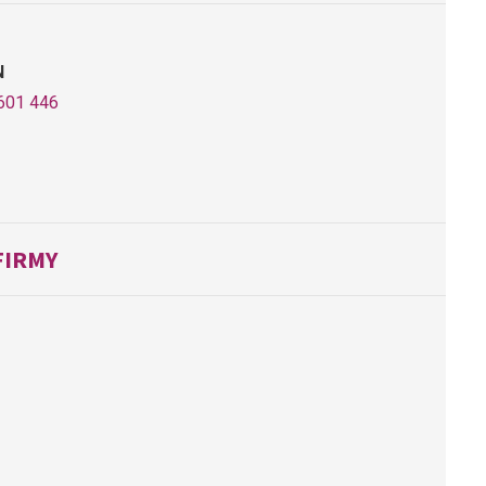
N
601 446
FIRMY