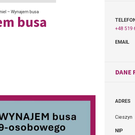
niel – Wynajem busa
em busa
TELEFO
+48 519 
EMAIL
DANE 
ADRES
Cieszyn
NIP