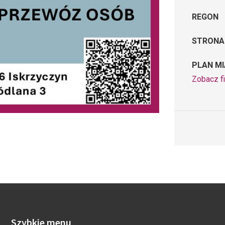
REGON
STRONA
PLAN M
Zobacz f
Szybkie menu