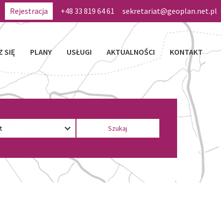
Rejestracja
+48 33 819 64 61
sekretariat@geoplan.net.pl
Z SIĘ
PLANY
USŁUGI
AKTUALNOŚCI
KONTAKT