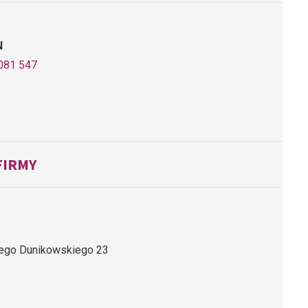
N
081 547
FIRMY
rego Dunikowskiego 23