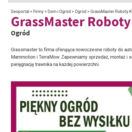
Geoportal
>
Firmy
>
Dom i Ogród
>
Ogród
>
GrassMaster Roboty 
GrassMaster Roboty
Ogród
Grassmaster to firma oferująca nowoczesne roboty do au
Mammotion i TerraMow. Zapewniamy sprzedaż, montaż i se
pielęgnację trawnika na każdej powierzchni.