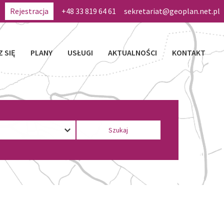
Rejestracja
+48 33 819 64 61
sekretariat@geoplan.net.pl
Z SIĘ
PLANY
USŁUGI
AKTUALNOŚCI
KONTAKT