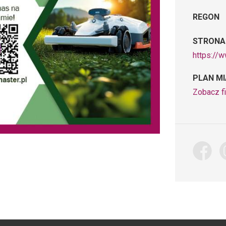
REGON
STRONA
https://
PLAN M
Zobacz f