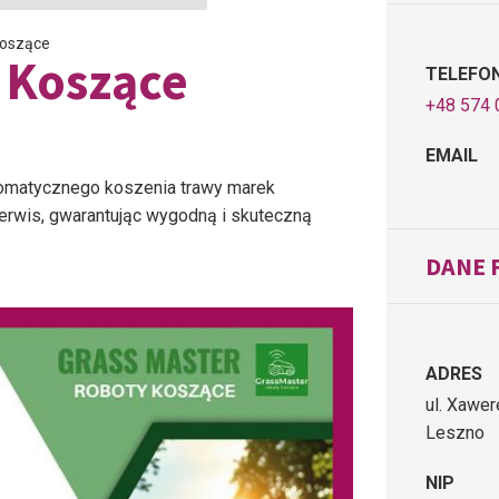
Koszące
 Koszące
TELEFO
+48 574 
EMAIL
tomatycznego koszenia trawy marek
rwis, gwarantując wygodną i skuteczną
DANE 
ADRES
ul. Xawe
Leszno
NIP