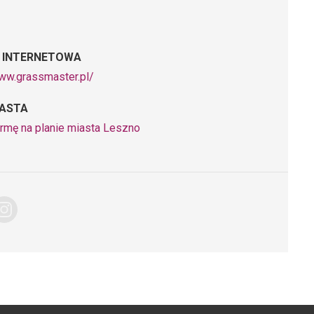
 INTERNETOWA
www.grassmaster.pl/
IASTA
irmę na planie miasta Leszno