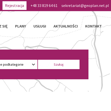
Rejestracja
+48 33 819 64 61
sekretariat@geoplan.net.pl
Z SIĘ
PLANY
USŁUGI
AKTUALNOŚCI
KONTAKT