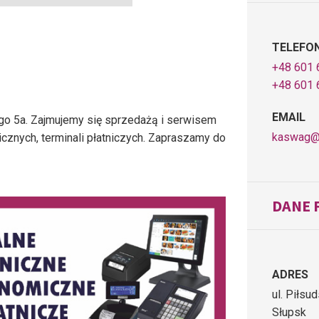
TELEFO
+48 601 
+48 601 
EMAIL
go 5a. Zajmujemy się sprzedażą i serwisem
kaswag@
cznych, terminali płatniczych. Zapraszamy do
DANE 
ADRES
ul. Piłsu
Słupsk