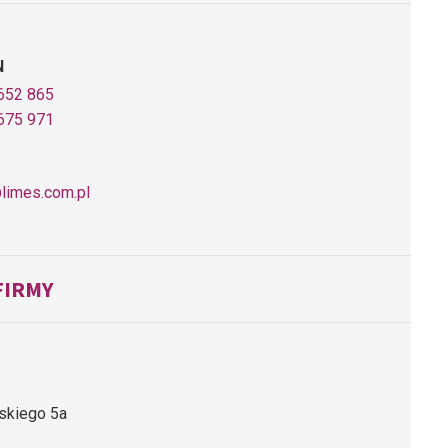
N
652 865
675 971
limes.com.pl
FIRMY
dskiego 5a