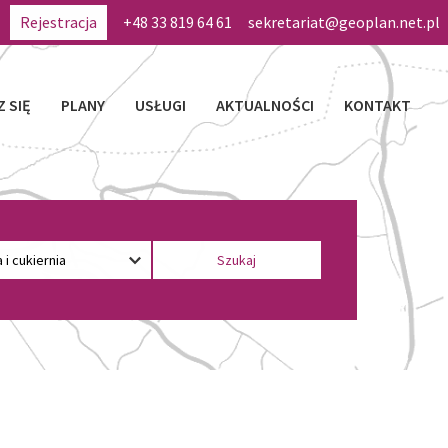
Rejestracja
+48 33 819 64 61
sekretariat@geoplan.net.pl
Z SIĘ
PLANY
USŁUGI
AKTUALNOŚCI
KONTAKT