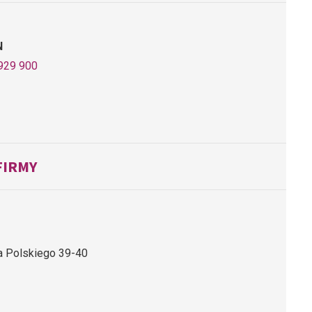
N
929 900
FIRMY
ka Polskiego 39-40