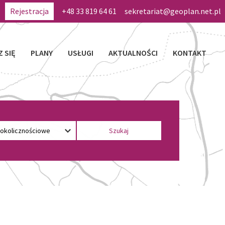
Rejestracja
+48 33 819 64 61
sekretariat@geoplan.net.pl
Z SIĘ
PLANY
USŁUGI
AKTUALNOŚCI
KONTAKT