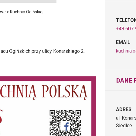
owe
>
Kuchnia Ogińskiej
TELEFO
+48 607 
EMAIL
kuchnia.
łacu Ogińskich przy ulicy Konarskiego 2.
DANE 
ADRES
ul. Konar
Siedlce