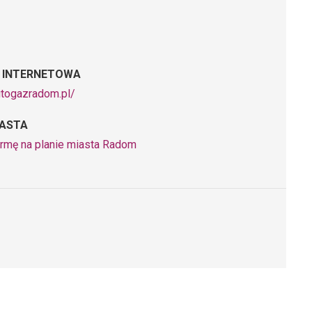
 INTERNETOWA
utogazradom.pl/
IASTA
irmę na planie miasta Radom