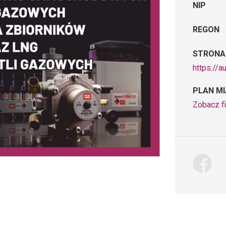
NIP
REGON
STRONA
https://a
PLAN M
Zobacz f