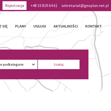
Rejestracja
+48 33 819 64 61
sekretariat@geoplan.net.pl
Z SIĘ
PLANY
USŁUGI
AKTUALNOŚCI
KONTAKT