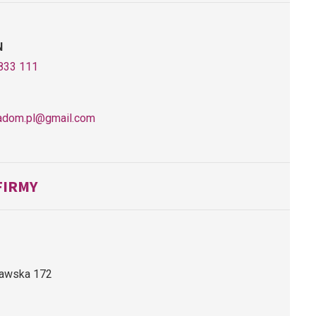
N
833 111
adom.pl@gmail.com
FIRMY
zawska 172