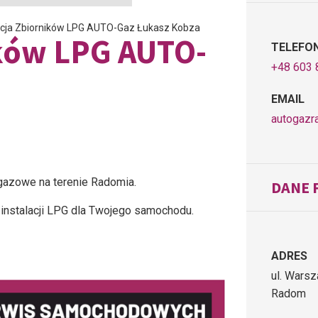
acja Zbiorników LPG AUTO-Gaz Łukasz Kobza
ików LPG AUTO-
TELEFO
+48 603 
EMAIL
autogazr
 gazowe na terenie Radomia.
DANE 
instalacji LPG dla Twojego samochodu.
ADRES
ul. Wars
Radom