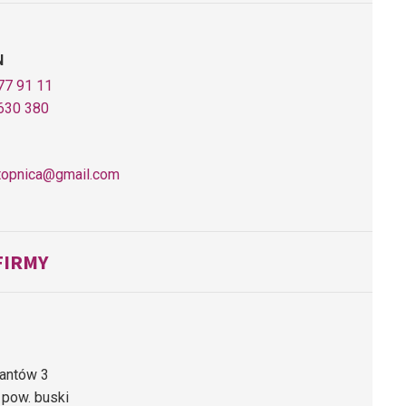
N
77 91 11
630 380
topnica@gmail.com
FIRMY
zantów 3
 pow. buski