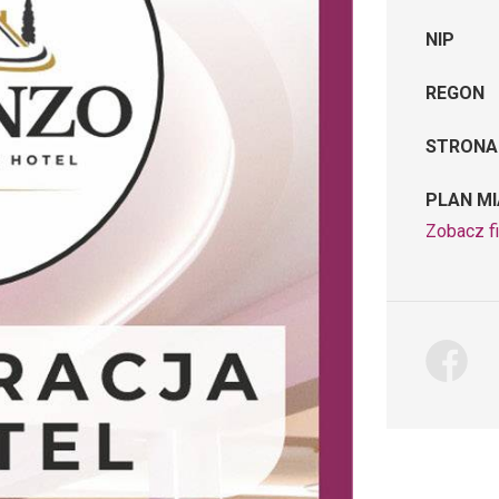
NIP
REGON
STRONA
PLAN M
Zobacz f