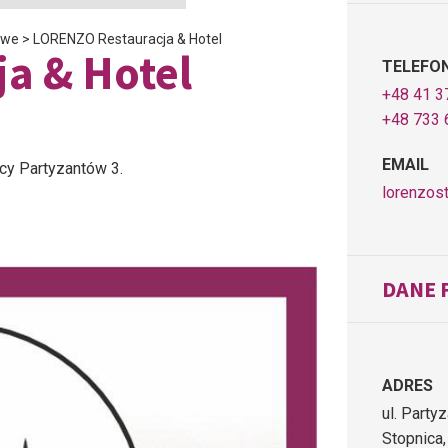
owe
>
LORENZO Restauracja & Hotel
a & Hotel
TELEFO
+48 41 3
+48 733 
EMAIL
icy Partyzantów 3.
lorenzos
DANE 
ADRES
ul. Party
Stopnica,