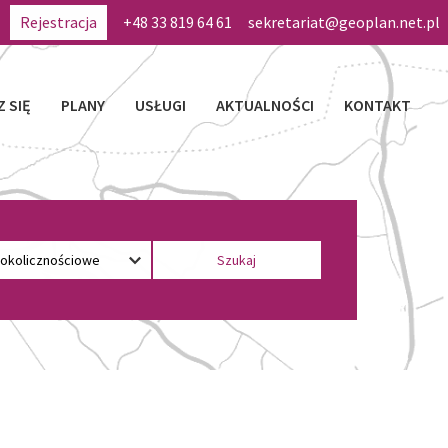
Rejestracja
+48 33 819 64 61
sekretariat@geoplan.net.pl
Z SIĘ
PLANY
USŁUGI
AKTUALNOŚCI
KONTAKT