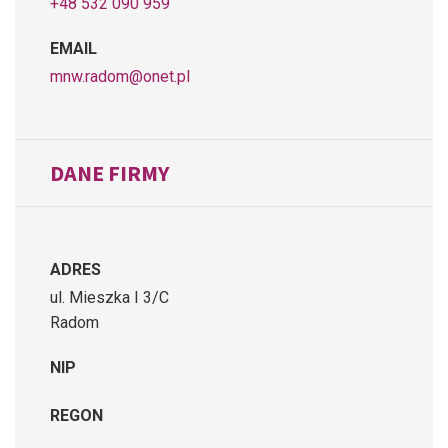
+48 532 090 959
EMAIL
mnw.radom@onet.pl
DANE FIRMY
ADRES
ul. Mieszka I 3/C
Radom
NIP
REGON