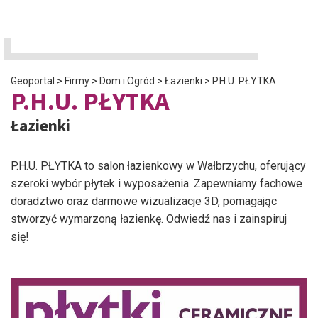
Geoportal
>
Firmy
>
Dom i Ogród
>
Łazienki
>
P.H.U. PŁYTKA
P.H.U. PŁYTKA
Łazienki
P.H.U. PŁYTKA to salon łazienkowy w Wałbrzychu, oferujący
szeroki wybór płytek i wyposażenia. Zapewniamy fachowe
doradztwo oraz darmowe wizualizacje 3D, pomagając
stworzyć wymarzoną łazienkę. Odwiedź nas i zainspiruj
się!