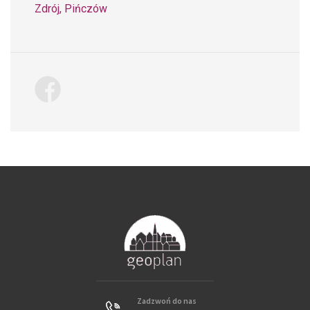
Zdrój, Pińczów
Zadzwoń do nas