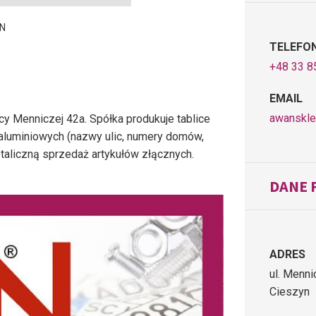
N
TELEFO
+48 33 8
EMAIL
awanskl
y Menniczej 42a. Spółka produkuje tablice
h aluminiowych (nazwy ulic, numery domów,
etaliczną sprzedaż artykułów złącznych.
DANE 
ADRES
ul. Menn
Cieszyn