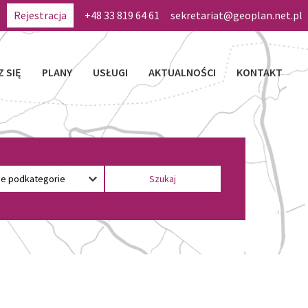
Rejestracja
+48 33 819 64 61
sekretariat@geoplan.net.pl
Z SIĘ
PLANY
USŁUGI
AKTUALNOŚCI
KONTAKT