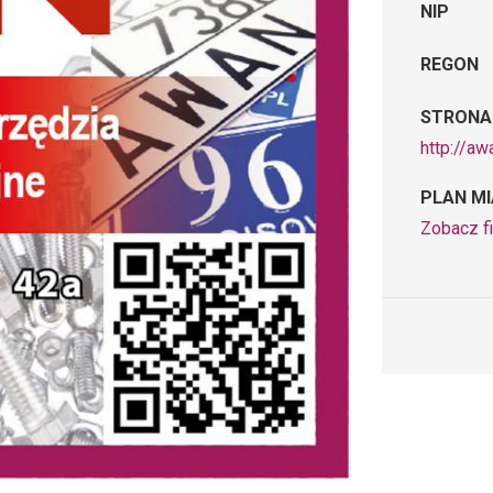
NIP
REGON
STRONA
http://aw
PLAN M
Zobacz f