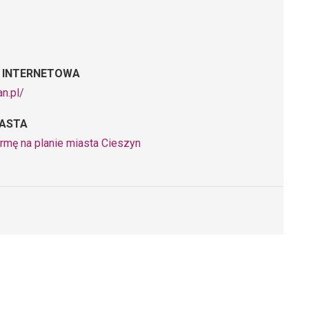
 INTERNETOWA
an.pl/
IASTA
irmę na planie miasta Cieszyn