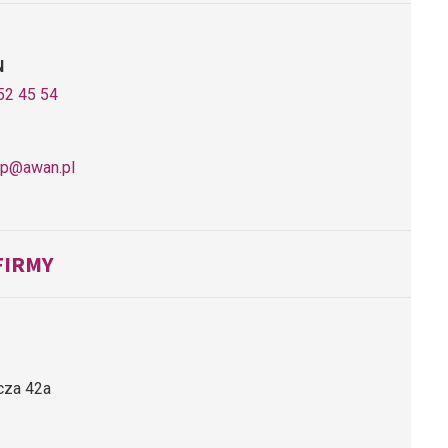
N
52 45 54
ep@awan.pl
FIRMY
icza 42a