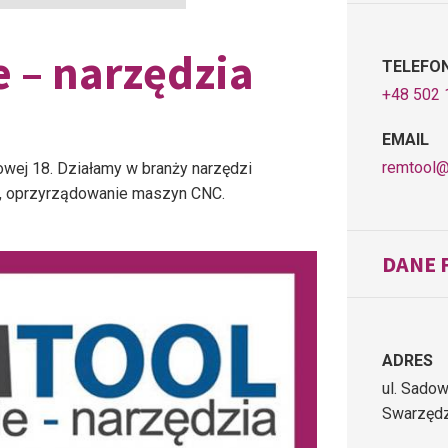
 – narzędzia
TELEFO
+48 502 
EMAIL
remtool@
wej 18. Działamy w branży narzędzi
ące, oprzyrządowanie maszyn CNC.
DANE 
ADRES
ul. Sado
Swarzęd