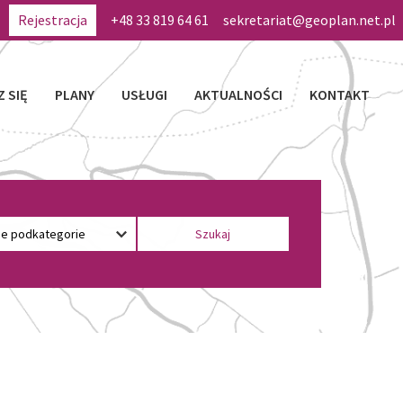
Rejestracja
+48 33 819 64 61
sekretariat@geoplan.net.pl
Z SIĘ
PLANY
USŁUGI
AKTUALNOŚCI
KONTAKT