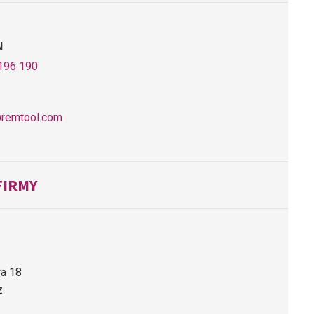
N
196 190
remtool.com
FIRMY
wa 18
z