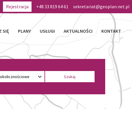
Rejestracja
+48 33 819 64 61
sekretariat@geoplan.net.pl
Z SIĘ
PLANY
USŁUGI
AKTUALNOŚCI
KONTAKT