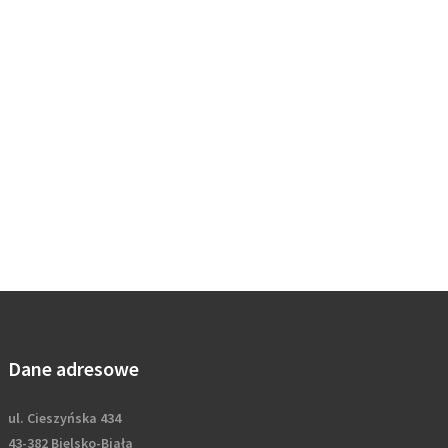
Dane adresowe
ul. Cieszyńska 434
43-382 Bielsko-Biała