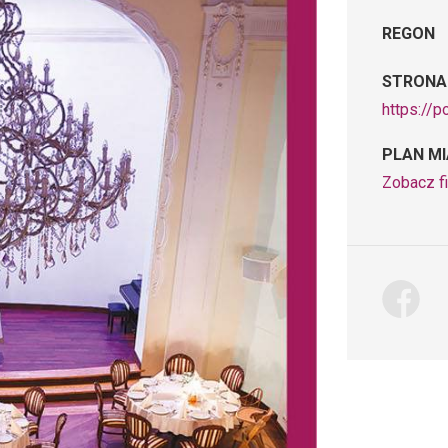
REGON
STRONA
https://p
PLAN M
Zobacz f