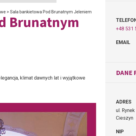
owe
>
Sala bankietowa Pod Brunatnym Jeleniem
od Brunatnym
TELEFO
+48 531 
EMAIL
DANE 
egancja, klimat dawnych lat i wyjątkowe
ADRES
ul. Rynek
Cieszyn
NIP