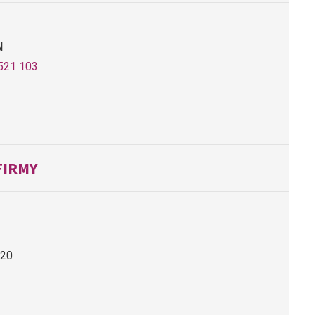
N
521 103
FIRMY
 20