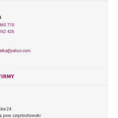
N
860 710
162 426
iatka@yahoo.com
FIRMY
acka 24
, pow. częstochowski