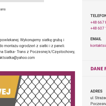
rans
TELEFO
+48 667 
+48 607 
EMAIL
i powlekanej. Wykonujemy siatkę grubą i
kontakts
 montażu ogrodzeń z siatki i z paneli.
rma Siatka- Trans z Poczesnej k/Częstochowy,
ntaktsiatka@yahoo.com
DANE 
ADRES
ul. Straż
Poczesna