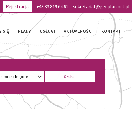
Rejestracja
+48 33 819 64 61
sekretariat@geoplan.net.pl
Z SIĘ
PLANY
USŁUGI
AKTUALNOŚCI
KONTAKT