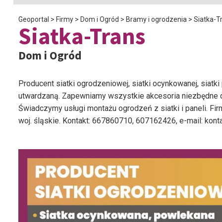
Geoportal
>
Firmy
>
Dom i Ogród
>
Bramy i ogrodzenia
>
Siatka-T
Siatka-Trans
Dom i Ogród
Producent siatki ogrodzeniowej, siatki ocynkowanej, siatk
utwardzaną. Zapewniamy wszystkie akcesoria niezbędne do
Świadczymy usługi montażu ogrodzeń z siatki i paneli. Fi
woj. śląskie. Kontakt: 667860710, 607162426, e-mail: ko