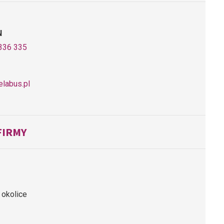
N
336 335
elabus.pl
FIRMY
 okolice