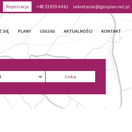
Rejestracja
+48 33 819 64 61
sekretariat@geoplan.net.pl
Z SIĘ
PLANY
USŁUGI
AKTUALNOŚCI
KONTAKT