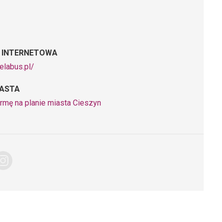
 INTERNETOWA
telabus.pl/
IASTA
irmę na planie miasta Cieszyn