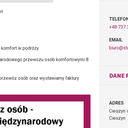
us
TELEFO
+48 737 
EMAIL
biuro@st
 komfort w podróży.
ynarodowego przewozu osób komfortowymi 8
DANE 
a przewóz osób oraz wystawiamy faktury.
ADRES
Cieszyn i
Cieszyn