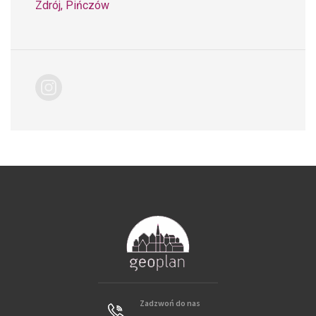
Zdrój, Pińczów
Zadzwoń do nas