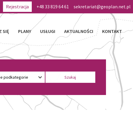
Rejestracja
+48 33 819 64 61
sekretariat@geoplan.net.pl
Z SIĘ
PLANY
USŁUGI
AKTUALNOŚCI
KONTAKT