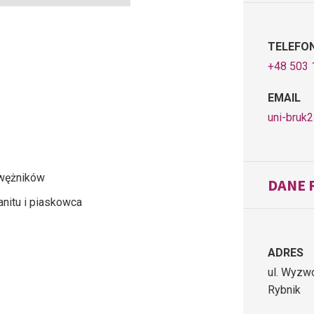
TELEFO
+48 503 
EMAIL
uni-bruk
awężników
DANE 
anitu i piaskowca
ADRES
ul. Wyzw
Rybnik