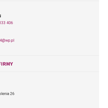
N
133 406
24@wp.pl
FIRMY
olenia 26