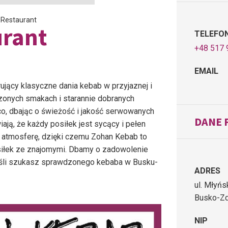
 Restaurant
urant
TELEFO
+48 517 
EMAIL
ujący klasyczne dania kebab w przyjaznej i
zonych smakach i starannie dobranych
o, dbając o świeżość i jakość serwowanych
DANE 
ją, że każdy posiłek jest sycący i pełen
 atmosferę, dzięki czemu Zohan Kebab to
osiłek ze znajomymi. Dbamy o zadowolenie
 Jeśli szukasz sprawdzonego kebaba w Busku-
ADRES
ul. Młyńs
Busko-Zd
NIP