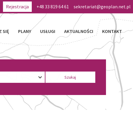
Rejestracja
+48 33 819 64 61
sekretariat@geoplan.net.pl
Z SIĘ
PLANY
USŁUGI
AKTUALNOŚCI
KONTAKT