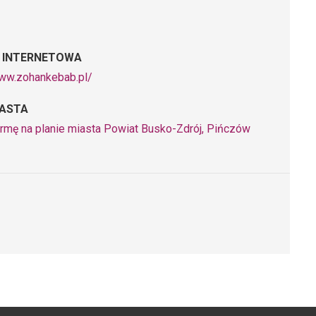
 INTERNETOWA
www.zohankebab.pl/
IASTA
irmę na planie miasta Powiat Busko-Zdrój, Pińczów