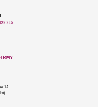
N
928 225
FIRMY
ka 14
rój