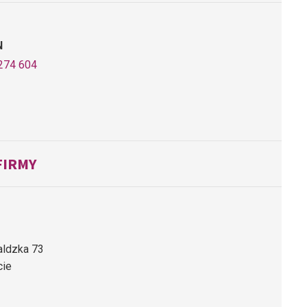
N
274 604
FIRMY
aldzka 73
cie