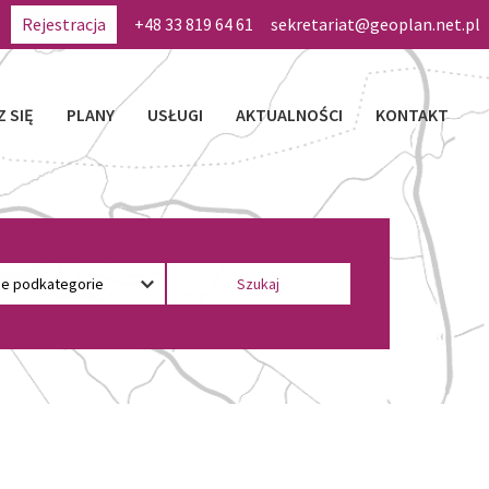
Rejestracja
+48 33 819 64 61
sekretariat@geoplan.net.pl
Z SIĘ
PLANY
USŁUGI
AKTUALNOŚCI
KONTAKT