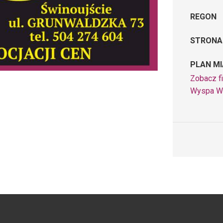
REGON
STRONA
PLAN M
Zobacz fi
Wyspa W