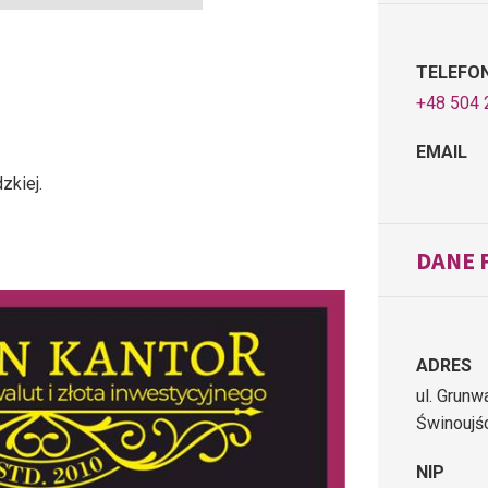
TELEFO
+48 504 
EMAIL
zkiej.
DANE 
ADRES
ul. Grunw
Świnoujś
NIP