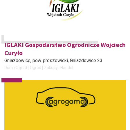
IGLAKI Gospodarstwo Ogrodnicze Wojciech
Curyło
Gniazdowice, pow. proszowicki
, Gniazdowice 23
Dom i Ogród
Ogród
Zakupy i Handel