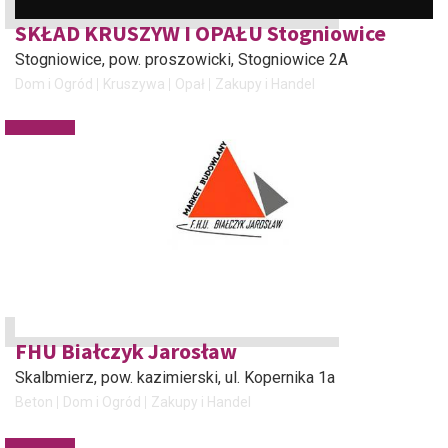
SKŁAD KRUSZYW I OPAŁU Stogniowice
Stogniowice, pow. proszowicki
, Stogniowice 2A
Dom i Ogród
Kruszywa
Opał
Zakupy i Handel
FHU Białczyk Jarosław
Skalbmierz, pow. kazimierski
, ul. Kopernika 1a
Beton
Dom i Ogród
Zakupy i Handel