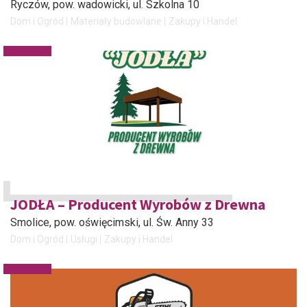
Ryczów, pow. wadowicki
, ul. Szkolna 10
Dom i Ogród
Materiały budowlane
Zakupy i Handel
JODŁA – Producent Wyrobów z Drewna
Smolice, pow. oświęcimski
, ul. Św. Anny 33
Dom i Ogród
Usługi
Zakupy i Handel