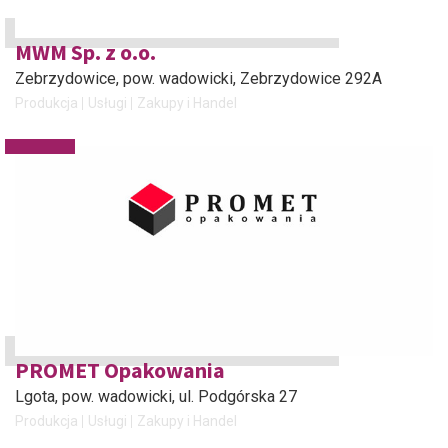
MWM Sp. z o.o.
Zebrzydowice, pow. wadowicki
, Zebrzydowice 292A
Produkcja
Usługi
Zakupy i Handel
PROMET Opakowania
Lgota, pow. wadowicki
, ul. Podgórska 27
Produkcja
Usługi
Zakupy i Handel