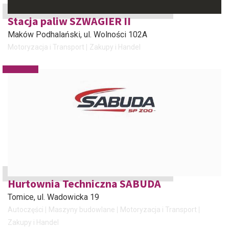
Stacja paliw SZWAGIER II
Maków Podhalański
, ul. Wolności 102A
Motoryzacja i Transport
Zakupy i Handel
Hurtownia Techniczna SABUDA
Tomice
, ul. Wadowicka 19
Autoczęści
Maszyny budowlane
Motoryzacja i Transport
Zakupy i Handel