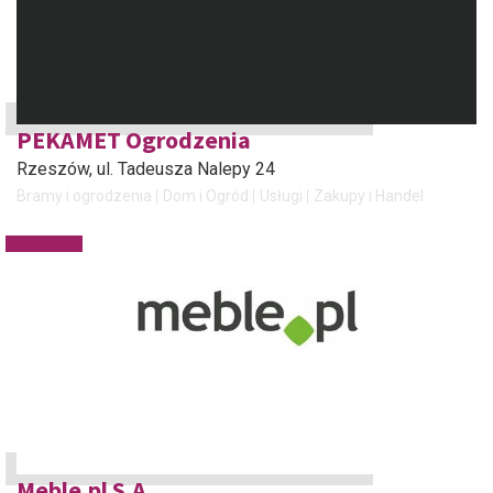
PEKAMET Ogrodzenia
Rzeszów
, ul. Tadeusza Nalepy 24
Bramy i ogrodzenia
Dom i Ogród
Usługi
Zakupy i Handel
Meble.pl S.A.