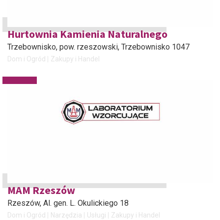
Hurtownia Kamienia Naturalnego
Trzebownisko, pow. rzeszowski
, Trzebownisko 1047
Dom i Ogród
Zakupy i Handel
MAM Rzeszów
Rzeszów
, Al. gen. L. Okulickiego 18
Dom i Ogród
Narzędzia
Usługi
Zakupy i Handel