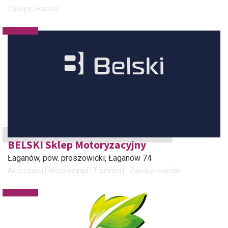
Zakupy i Handel
BELSKI Sklep Motoryzacyjny
Łaganów, pow. proszowicki
, Łaganów 74
Autoczęści
Motoryzacja i Transport
Zakupy i Handel