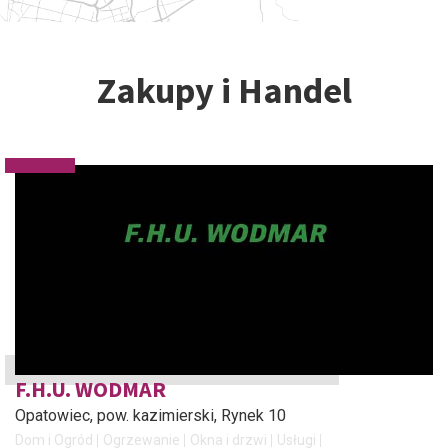
Zakupy i Handel
F.H.U. WODMAR
Opatowiec, pow. kazimierski
, Rynek 10
Dom i Ogród
Ogrzewanie
Okna i drzwi
Usługi