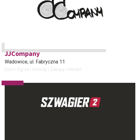
JJCompany
Wadowice
, ul. Fabryczna 11
Dom i Ogród
Schody
Zakupy i Handel