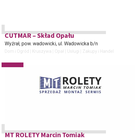
CUTMAR – Skład Opału
Wyźrał, pow. wadowicki
, ul. Wadowicka b/n
Dom i Ogród
Kruszywa
Opał
Usługi
Zakupy i Handel
MT ROLETY Marcin Tomiak