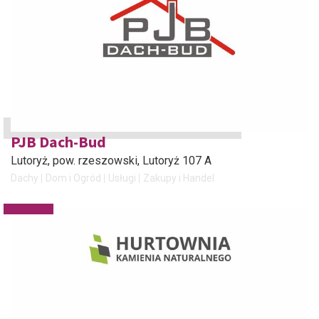
PJB Dach-Bud
Lutoryż, pow. rzeszowski
, Lutoryż 107 A
Dachy
Dom i Ogród
Usługi
Zakupy i Handel