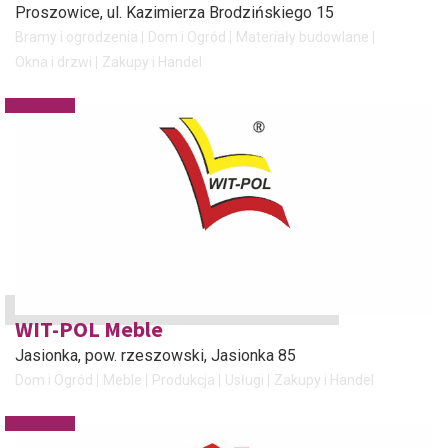
Proszowice
, ul. Kazimierza Brodzińskiego 15
Bramy i ogrodzenia
Dom i Ogród
Materiały budowlane
Okna i drzwi
Zakupy i Handel
WIT-POL Meble
Jasionka, pow. rzeszowski
, Jasionka 85
Dom i Ogród
Meble
Produkcja
Usługi
Zakupy i Handel