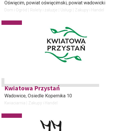
Oświęcim
, powiat oświęcimski, powiat wadowicki
Dom i Ogród
Rolety i żaluzje
Usługi
Zakupy i Handel
Kwiatowa Przystań
Wadowice
, Osiedle Kopernika 10
Kwiaciarnia
Zakupy i Handel