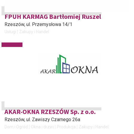
FPUH KARMAG Bartłomiej Ruszel
Rzeszów
, ul. Przemysłowa 14/1
Usługi
Zakupy i Handel
AKAR-OKNA RZESZÓW Sp. z o.o.
Rzeszów
, ul. Zawiszy Czarnego 26a
Dom i Ogród
Okna i drzwi
Produkcja
Zakupy i Handel