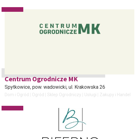
Centrum Ogrodnicze MK
Spytkowice, pow. wadowicki
, ul. Krakowska 26
Dom i Ogród
Ogród
Sklep Ogrodniczy
Usługi
Zakupy i Handel