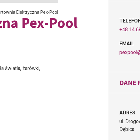
rtownia Elektryczna Pex-Pool
zna Pex-Pool
TELEFO
+48 14 6
EMAIL
pexpool@
a światła, żarówki,
DANE 
ADRES
ul. Drog
Dębica