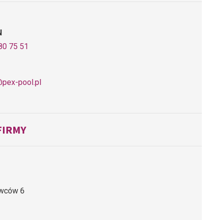
N
80 75 51
pex-pool.pl
FIRMY
owców 6