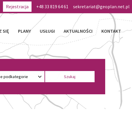
Rejestracja
+48 33 819 64 61
sekretariat@geoplan.net.pl
Z SIĘ
PLANY
USŁUGI
AKTUALNOŚCI
KONTAKT