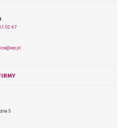
N
61 02 67
nica@wp.pl
FIRMY
czna 5