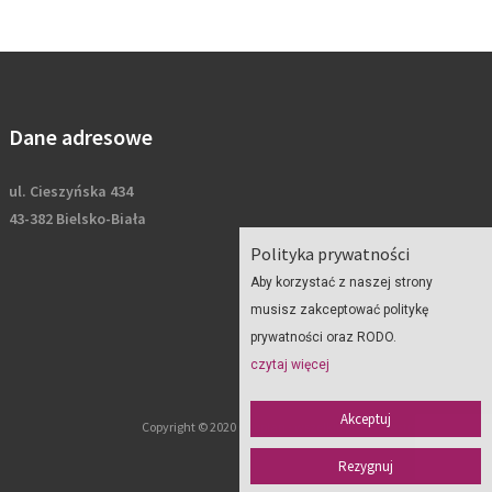
Dane adresowe
ul. Cieszyńska 434
43-382 Bielsko-Biała
Polityka prywatności
Aby korzystać z naszej strony
musisz zakceptować politykę
prywatności oraz RODO.
czytaj więcej
Akceptuj
Copyright © 2020 Geoplan - wszelkie prawa zastrzeżone
Rezygnuj