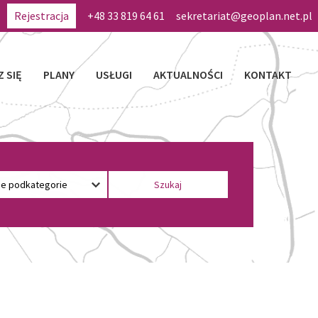
Rejestracja
+48 33 819 64 61
sekretariat@geoplan.net.pl
Z SIĘ
PLANY
USŁUGI
AKTUALNOŚCI
KONTAKT