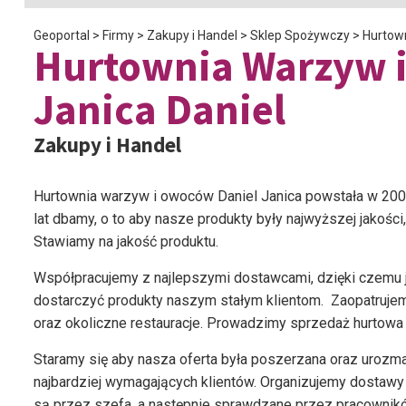
Geoportal
>
Firmy
>
Zakupy i Handel
>
Sklep Spożywczy
>
Hurtow
Hurtownia Warzyw 
Janica Daniel
Zakupy i Handel
Hurtownia warzyw i owoców Daniel Janica powstała w 20
lat dbamy, o to aby nasze produkty były najwyższej jakośc
Stawiamy na jakość produktu.
Współpracujemy z najlepszymi dostawcami, dzięki czemu
dostarczyć produkty naszym stałym klientom. Zaopatrujemy 
oraz okoliczne restauracje. Prowadzimy sprzedaż hurtowa 
Staramy się aby nasza oferta była poszerzana oraz urozm
najbardziej wymagających klientów. Organizujemy dostawy
są przez szefa, a następnie sprawdzane przez pracowni