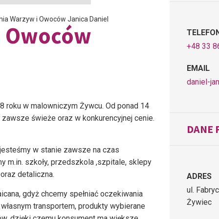
nia Warzyw i Owoców Janica Daniel
i Owoców
TELEFO
+48 33 8
EMAIL
daniel-ja
08 roku w malowniczym Żywcu. Od ponad 14
i, zawsze świeże oraz w konkurencyjnej cenie.
DANE 
 jesteśmy w stanie zawsze na czas
m.in. szkoły, przedszkola ,szpitale, sklepy
oraz detaliczna.
ADRES
ul. Fabry
aicana, gdyż chcemy spełniać oczekiwania
Żywiec
 własnym transportem, produkty wybierane
ków, dzięki czemu konsument ma większe