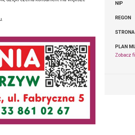
NIP
REGON
u.
STRONA
PLAN M
Zobacz f