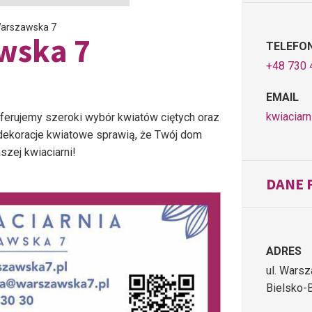
Warszawska 7
wska 7
TELEFO
+48 730 
EMAIL
kwiaciar
Oferujemy szeroki wybór kwiatów ciętych oraz
dekoracje kwiatowe sprawią, że Twój dom
zej kwiaciarni!
DANE 
ADRES
ul. Wars
Bielsko-B