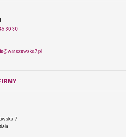
N
45 30 30
nia@warszawska7.pl
FIRMY
zawska 7
iała