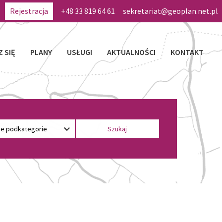
Rejestracja
+48 33 819 64 61
sekretariat@geoplan.net.pl
Z SIĘ
PLANY
USŁUGI
AKTUALNOŚCI
KONTAKT