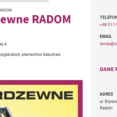
 RADOM
dzewne RADOM
TELEFO
+48 511 
EMAIL
lemax@sr
j 4.
eglarskich, elementów balustrad.
DANE 
ADRES
ul. Bizn
Radom