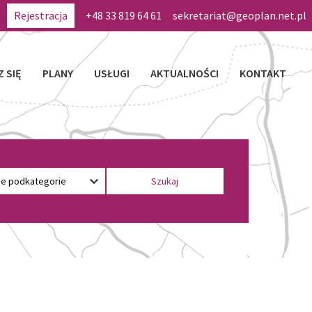
Rejestracja
+48 33 819 64 61
sekretariat@geoplan.net.pl
Z SIĘ
PLANY
USŁUGI
AKTUALNOŚCI
KONTAKT