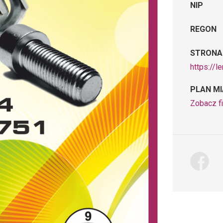
NIP
REGON
STRONA
https://
PLAN M
Zobacz f