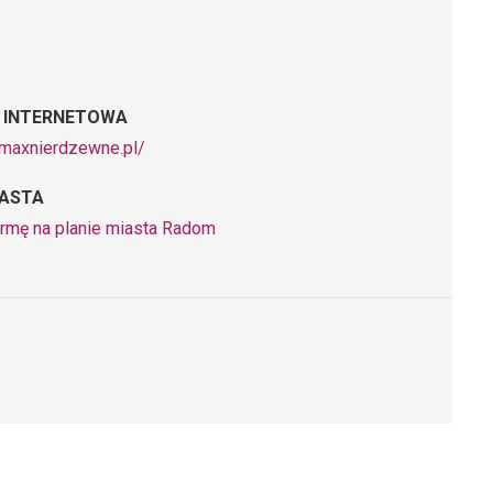
 INTERNETOWA
lemaxnierdzewne.pl/
IASTA
irmę na planie miasta Radom