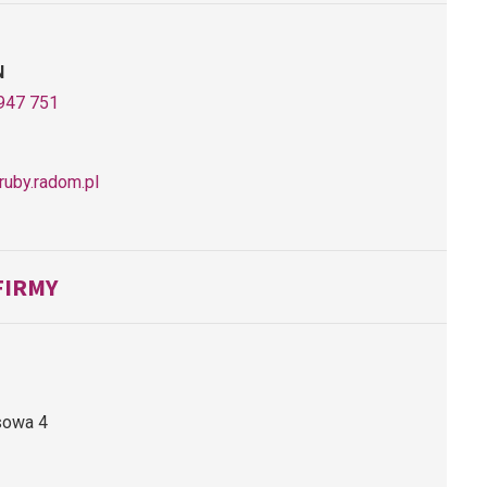
N
947 751
uby.radom.pl
FIRMY
esowa 4