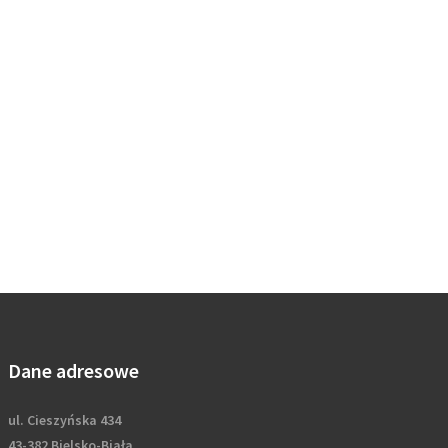
Dane adresowe
ul. Cieszyńska 434
43-382 Bielsko-Biała