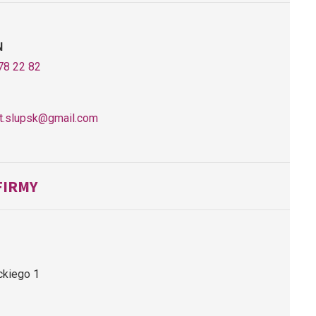
N
78 22 82
urt.slupsk@gmail.com
FIRMY
ckiego 1