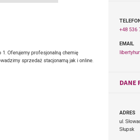
TELEFO
+48 536 
EMAIL
libertyh
 1. Oferujemy profesjonalną chemię
adzimy sprzedaż stacjonarną jak i online.
DANE 
ADRES
ul. Słowa
Słupsk