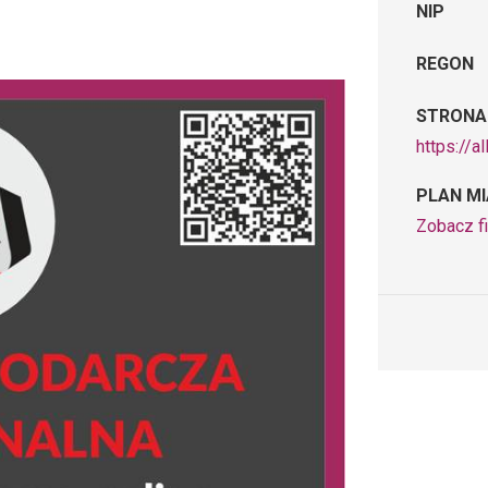
NIP
REGON
STRONA
https://a
PLAN M
Zobacz fi