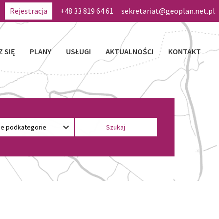
Rejestracja
+48 33 819 64 61
sekretariat@geoplan.net.pl
Z SIĘ
PLANY
USŁUGI
AKTUALNOŚCI
KONTAKT