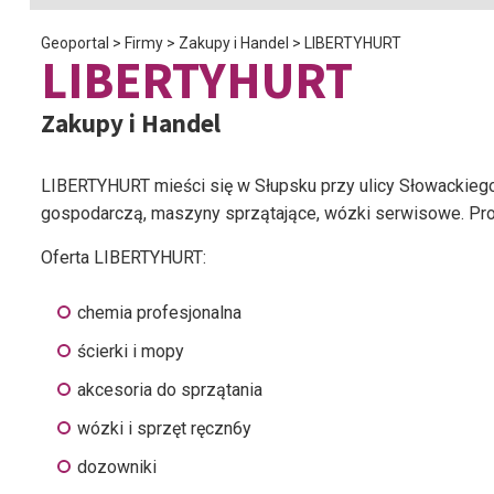
Geoportal
>
Firmy
>
Zakupy i Handel
>
LIBERTYHURT
LIBERTYHURT
Zakupy i Handel
LIBERTYHURT mieści się w Słupsku przy ulicy Słowackiego
gospodarczą, maszyny sprzątające, wózki serwisowe. Prow
Oferta LIBERTYHURT:
chemia profesjonalna
ścierki i mopy
akcesoria do sprzątania
wózki i sprzęt ręczn6y
dozowniki