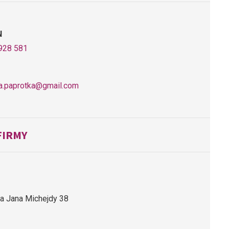
N
928 581
a.paprotka@gmail.com
FIRMY
ra Jana Michejdy 38