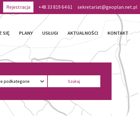
Rejestracja
+48 33 819 64 61
sekretariat@geoplan.net.pl
Z SIĘ
PLANY
USŁUGI
AKTUALNOŚCI
KONTAKT