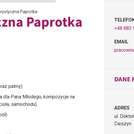
orystyczna Paprotka
czna Paprotka
TELEFO
+48 883 
EMAIL
pracowni
DANE 
oraz palmy)
rka dla Pana Młodego, kompozycje na
ścioła, samochodu)
ADRES
pół)
ul. Dokto
Cieszyn