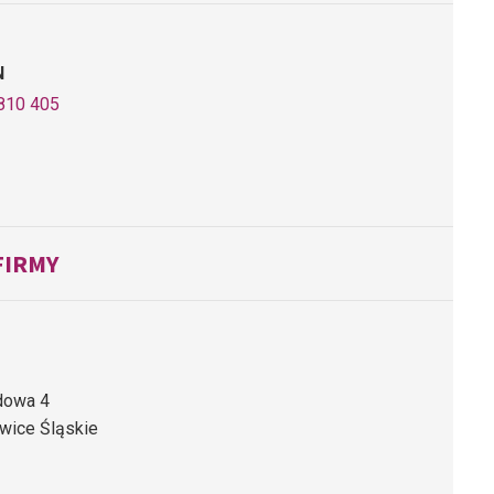
N
810 405
FIRMY
dowa 4
wice Śląskie