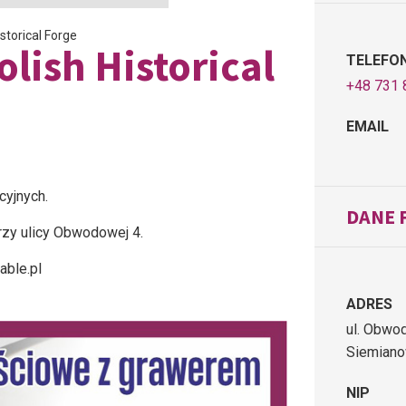
storical Forge
lish Historical
TELEFO
+48 731 
EMAIL
cyjnych.
DANE 
rzy ulicy Obwodowej 4.
able.pl
ADRES
ul. Obwo
Siemiano
NIP