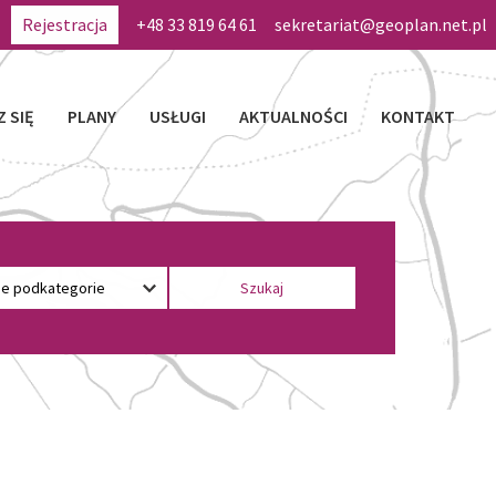
Rejestracja
+48 33 819 64 61
sekretariat@geoplan.net.pl
Z SIĘ
PLANY
USŁUGI
AKTUALNOŚCI
KONTAKT