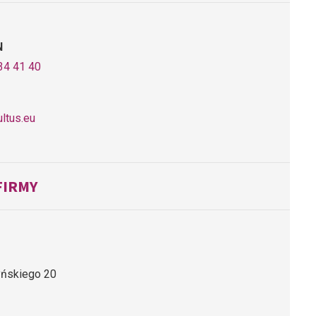
N
34 41 40
ltus.eu
FIRMY
yńskiego 20