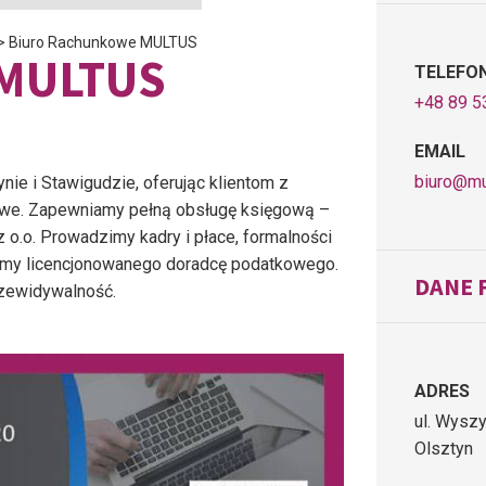
>
Biuro Rachunkowe MULTUS
 MULTUS
TELEFO
+48 89 5
EMAIL
biuro@mu
ynie i Stawigudzie, oferując klientom z
kowe. Zapewniamy pełną obsługę księgową –
z o.o. Prowadzimy kadry i płace, formalności
iamy licencjonowanego doradcę podatkowego.
DANE 
rzewidywalność.
ADRES
ul. Wysz
Olsztyn