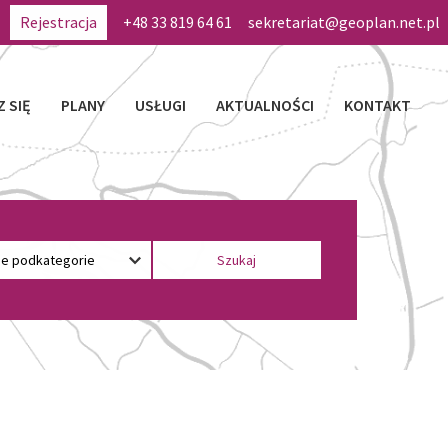
Rejestracja
+48 33 819 64 61
sekretariat@geoplan.net.pl
Z SIĘ
PLANY
USŁUGI
AKTUALNOŚCI
KONTAKT