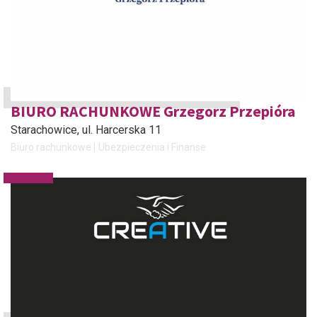
BIURO RACHUNKOWE Grzegorz Przepióra
Starachowice
, ul. Harcerska 11
Biuro rachunkowe
Ubezpieczenia i Finanse