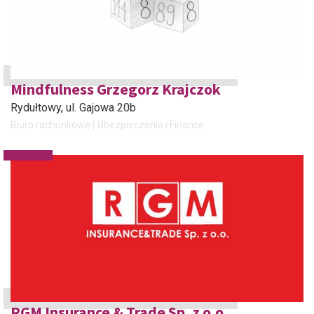
Mindfulness Grzegorz Krajczok
Rydułtowy
, ul. Gajowa 20b
Biuro rachunkowe
Ubezpieczenia i Finanse
RGM Insurance & Trade Sp. z o.o.