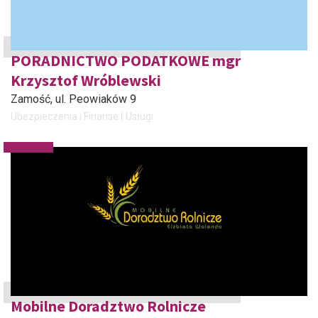
PORADNICTWO PODATKOWE mgr
Krzysztof Wróblewski
Zamość
, ul. Peowiaków 9
Ubezpieczenia i Finanse
Usługi
Mobilne Doradztwo Rolnicze