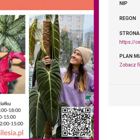
NIP
REGON
STRONA
https://c
PLAN M
Zobacz f