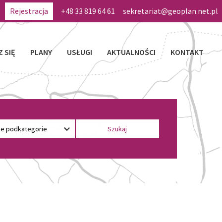
Rejestracja
+48 33 819 64 61
sekretariat@geoplan.net.pl
Z SIĘ
PLANY
USŁUGI
AKTUALNOŚCI
KONTAKT