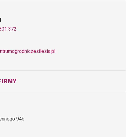
N
801 372
ntrumogrodniczesilesia.pl
FIRMY
giennego 94b