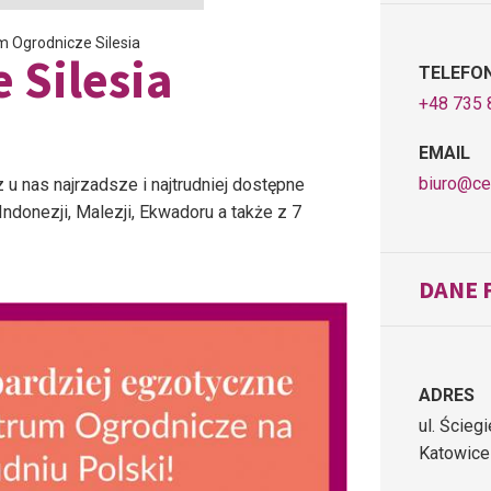
 Ogrodnicze Silesia
 Silesia
TELEFO
+48 735 
EMAIL
biuro@ce
 u nas najrzadsze i najtrudniej dostępne
Indonezji, Malezji, Ekwadoru a także z 7
DANE 
ADRES
ul. Ście
Katowice