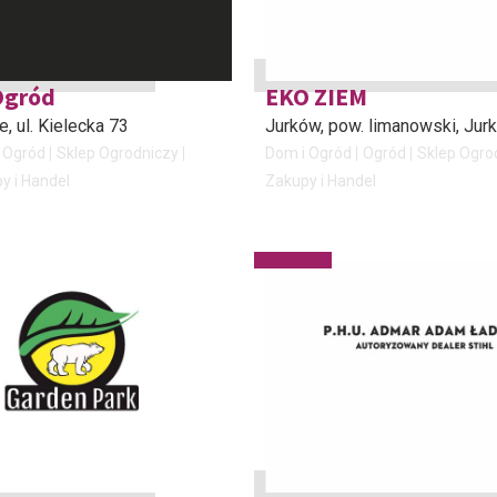
Ogród
EKO ZIEM
ce
, ul. Kielecka 73
Jurków, pow. limanowski
, Ju
Ogród
Sklep Ogrodniczy
Dom i Ogród
Ogród
Sklep Ogro
y i Handel
Zakupy i Handel