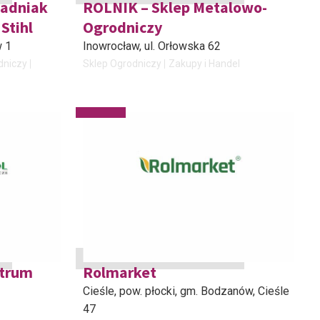
Ładniak
ROLNIK – Sklep Metalowo-
Stihl
Ogrodniczy
w 1
Inowrocław
, ul. Orłowska 62
dniczy
Sklep Ogrodniczy
Zakupy i Handel
trum
Rolmarket
Cieśle, pow. płocki, gm. Bodzanów
, Cieśle
47