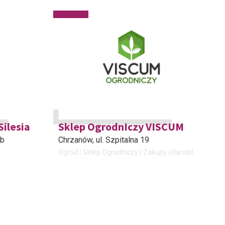
ilesia
Sklep OgrodnIczy VISCUM
4b
Chrzanów
, ul. Szpitalna 19
Ogród
Sklep Ogrodniczy
Zakupy i Handel