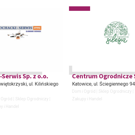
Serwis Sp. z o.o.
Centrum Ogrodnicze S
więtokrzyski
, ul. Kilińskiego
Katowice
, ul. Ściegiennego 9
Dom i Ogród
Sklep Ogrodniczy
Ogród
Sklep Ogrodniczy
Zakupy i Handel
y i Handel