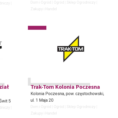
Dom i Ogród
Ogród
Sklep Ogrodniczy
dniczy
Zakupy i Handel
iał
Trak-Tom Kolonia Poczesna
Kolonia Poczesna, pow. częstochowski
,
ul. 1 Maja 20
. Świt 5
Dom i Ogród
Ogród
Sklep Ogrodniczy
dniczy
Zakupy i Handel