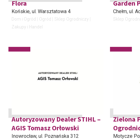
Flora
Garden P
Końskie
, ul. Warsztatowa 4
Chełm
, ul.
Dom i Ogród
Ogród
Sklep Ogrodniczy
Sklep Ogrodn
Zakupy i Handel
Autoryzowany Dealer STIHL –
Zielona 
AGIS Tomasz Orłowski
Ogrodnic
Inowrocław
, ul. Poznańska 312
Motycze Pod