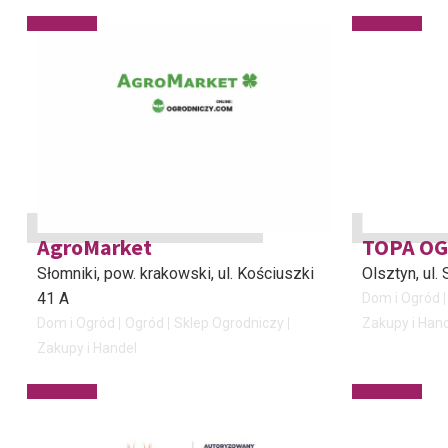
AgroMarket
TOPA O
Słomniki, pow. krakowski
, ul. Kościuszki
Olsztyn
, ul.
41 A
Dom i Ogród
Dom i Ogród
Ogród
Sklep Ogrodniczy
Zakupy i Han
Zakupy i Handel