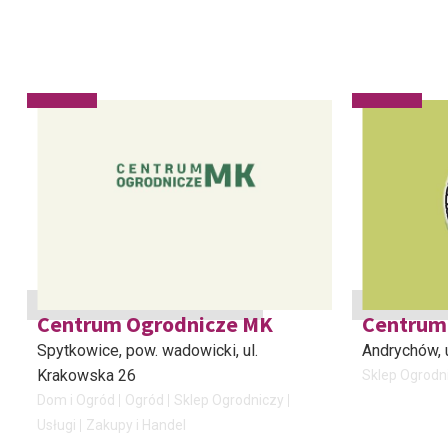
Centrum Ogrodnicze MK
Centrum 
Spytkowice, pow. wadowicki
, ul.
Andrychów
,
Krakowska 26
Sklep Ogrodn
Dom i Ogród
Ogród
Sklep Ogrodniczy
Usługi
Zakupy i Handel