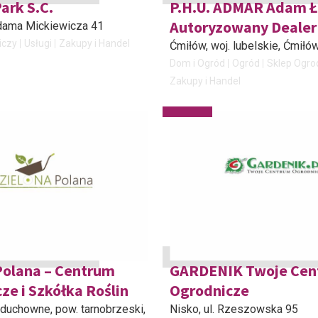
ark S.C.
P.H.U. ADMAR Adam 
Autoryzowany Dealer 
 Adama Mickiewicza 41
iczy
Usługi
Zakupy i Handel
Ćmiłów, woj. lubelskie
, Ćmiłó
Dom i Ogród
Ogród
Sklep Ogro
Zakupy i Handel
Polana – Centrum
GARDENIK Twoje Cen
ze i Szkółka Roślin
Ogrodnicze
uchowne, pow. tarnobrzeski
,
Nisko
, ul. Rzeszowska 95