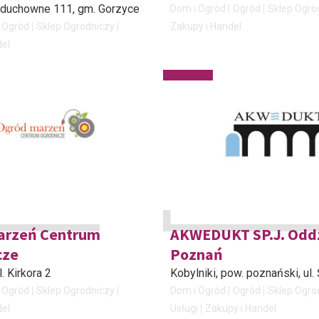
duchowne 111, gm. Gorzyce
Dom i Ogród
Ogród
Sklep Ogro
Ogród
Sklep Ogrodniczy
Zakupy i Handel
del
arzeń Centrum
AKWEDUKT SP.J. Oddz
cze
Poznań
ul. Kirkora 2
Kobylniki, pow. poznański
, ul
Ogród
Sklep Ogrodniczy
Dom i Ogród
Ogród
Sklep Ogro
del
Usługi
Zakupy i Handel