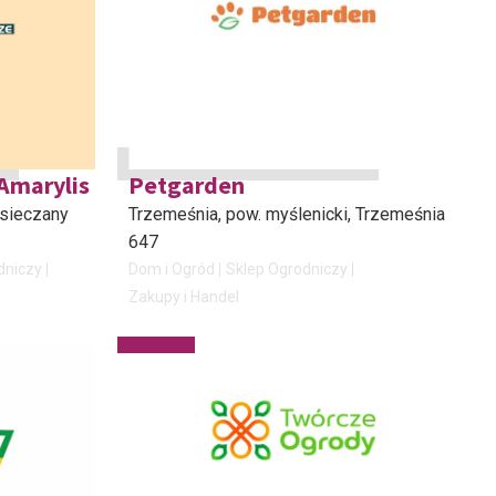
Amarylis
Petgarden
Osieczany
Trzemeśnia, pow. myślenicki
, Trzemeśnia
647
dniczy
Dom i Ogród
Sklep Ogrodniczy
Zakupy i Handel