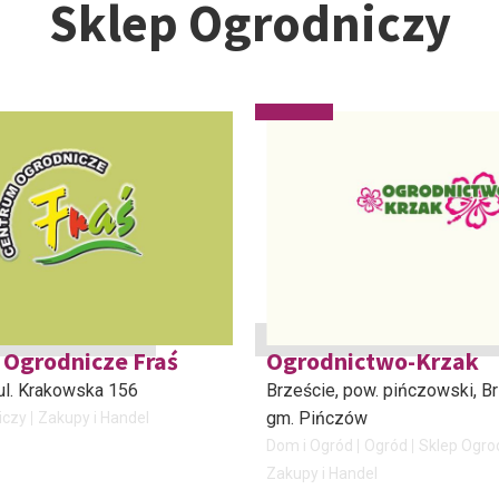
Sklep Ogrodniczy
Ogrodnicze Fraś
Ogrodnictwo-Krzak
 ul. Krakowska 156
Brzeście, pow. pińczowski
, B
gm. Pińczów
iczy
Zakupy i Handel
Dom i Ogród
Ogród
Sklep Ogro
Zakupy i Handel