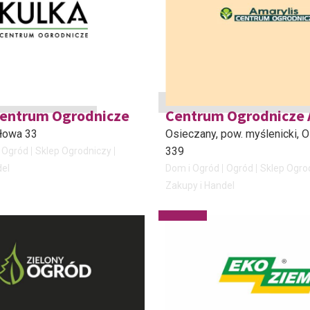
entrum Ogrodnicze
Centrum Ogrodnicze 
Dołowa 33
Osieczany, pow. myślenicki
, 
339
Ogród
Sklep Ogrodniczy
del
Dom i Ogród
Ogród
Sklep Ogro
Zakupy i Handel