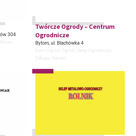
Twórcze Ogrody – Centrum
Ogrodnicze
rków 304
dniczy
Bytom
, ul. Blachówka 4
Dom i Ogród
Ogród
Sklep Ogrodniczy
Zakupy i Handel