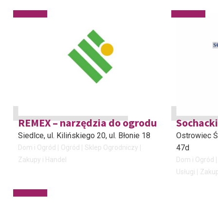
REMEX – narzędzia do ogrodu
Sochacki-
Siedlce
, ul. Kilińskiego 20, ul. Błonie 18
Ostrowiec Ś
47d
Dom i Ogród
Ogród
Sklep Ogrodniczy
Zakupy i Handel
Dom i Ogród
Usługi
Zakup