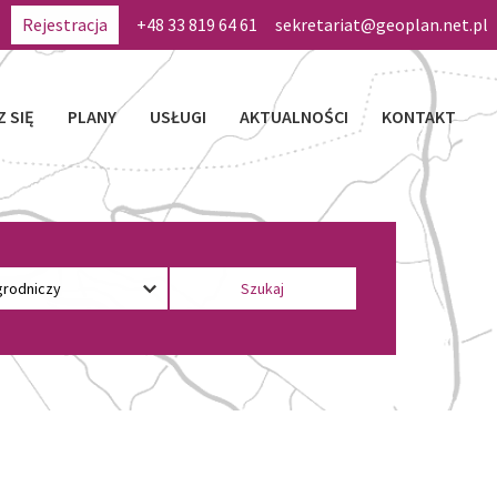
Rejestracja
+48 33 819 64 61
sekretariat@geoplan.net.pl
Z SIĘ
PLANY
USŁUGI
AKTUALNOŚCI
KONTAKT