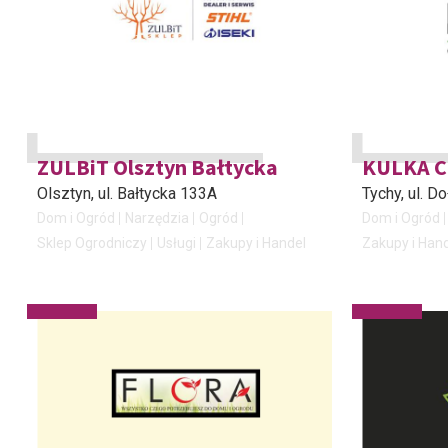
ZULBiT Olsztyn Bałtycka
KULKA C
Olsztyn
, ul. Bałtycka 133A
Tychy
, ul. 
Dom i Ogród
Narzędzia
Ogród
Dom i Ogród
Sklep Ogrodniczy
Usługi
Zakupy i Handel
Zakupy i Han