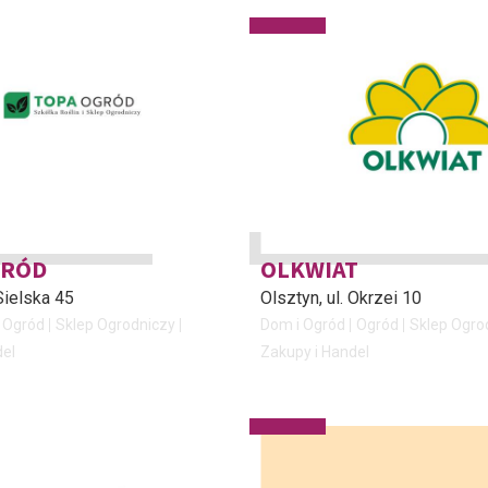
GRÓD
OLKWIAT
 Sielska 45
Olsztyn
, ul. Okrzei 10
Ogród
Sklep Ogrodniczy
Dom i Ogród
Ogród
Sklep Ogro
del
Zakupy i Handel