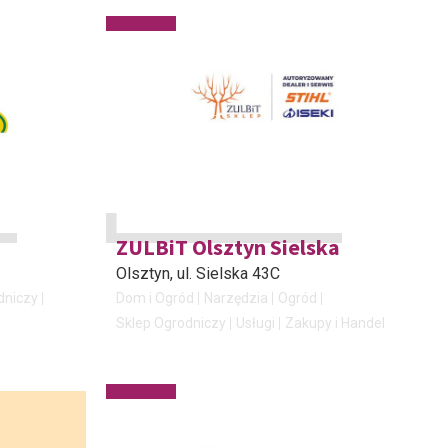
ZULBiT Olsztyn Sielska
Olsztyn
, ul. Sielska 43C
dniczy
Dom i Ogród
Narzędzia
Ogród
Sklep Ogrodniczy
Usługi
Zakupy i Handel