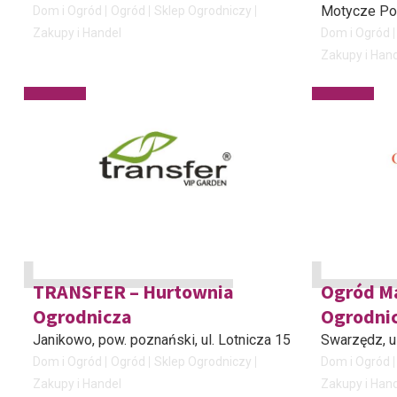
Motycze Po
Dom i Ogród
Ogród
Sklep Ogrodniczy
Zakupy i Handel
Dom i Ogród
Zakupy i Han
TRANSFER – Hurtownia
Ogród M
Ogrodnicza
Ogrodni
Janikowo, pow. poznański
, ul. Lotnicza 15
Swarzędz
, 
Dom i Ogród
Ogród
Sklep Ogrodniczy
Dom i Ogród
Zakupy i Handel
Zakupy i Han