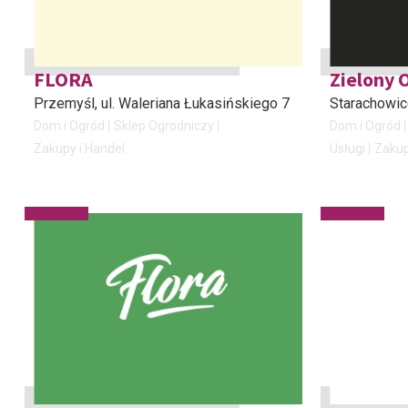
FLORA
Zielony 
Przemyśl
, ul. Waleriana Łukasińskiego 7
Starachowi
Dom i Ogród
Sklep Ogrodniczy
Dom i Ogród
Zakupy i Handel
Usługi
Zakup