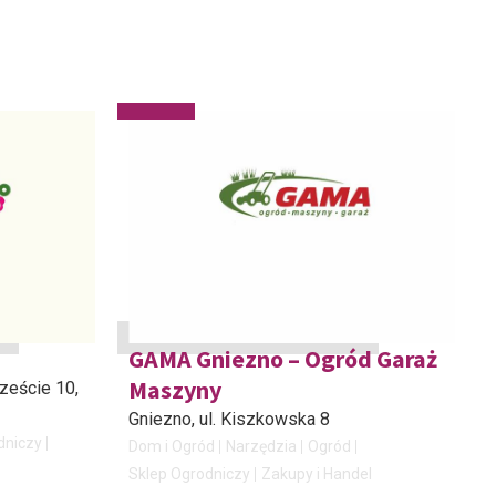
GAMA Gniezno – Ogród Garaż
Maszyny
rzeście 10,
Gniezno
, ul. Kiszkowska 8
dniczy
Dom i Ogród
Narzędzia
Ogród
Sklep Ogrodniczy
Zakupy i Handel