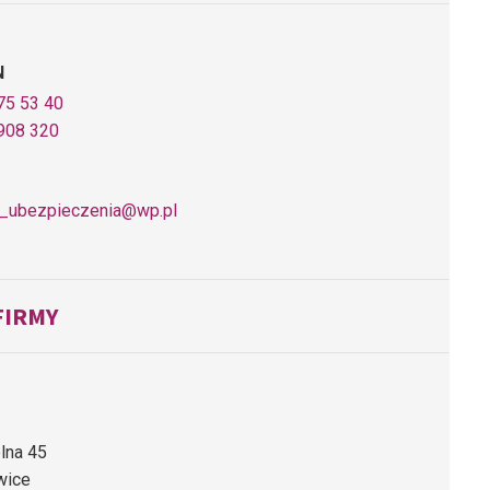
N
75 53 40
908 320
is_ubezpieczenia@wp.pl
FIRMY
elna 45
wice