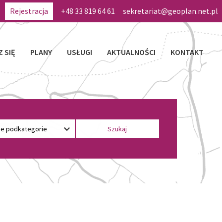
Rejestracja
+48 33 819 64 61
sekretariat@geoplan.net.pl
Z SIĘ
PLANY
USŁUGI
AKTUALNOŚCI
KONTAKT