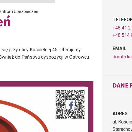
entrum Ubezpieczeń
eń
TELEFO
+48 41 2
+48 514 
EMAIL
ię przy ulicy Kościelnej 45. Oferujemy
dorota.l
ównież do Państwa dyspozycji w Ostrowcu
DANE 
ADRES
ul. Kości
Staracho