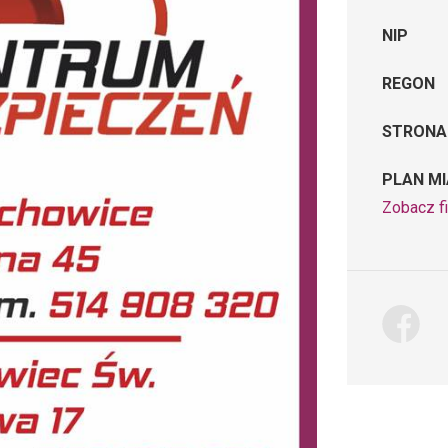
NIP
REGON
STRONA
PLAN M
Zobacz f